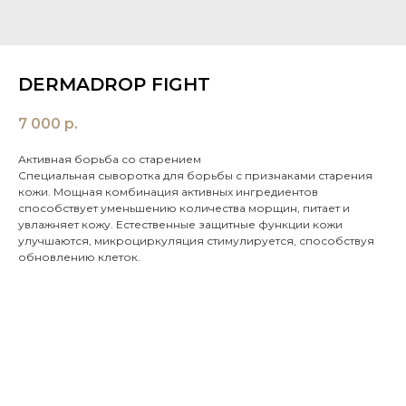
DERMADROP FIGHT
7 000
р.
Активная борьба со старением
Специальная сыворотка для борьбы с признаками старения
кожи. Мощная комбинация активных ингредиентов
способствует уменьшению количества морщин, питает и
увлажняет кожу. Естественные защитные функции кожи
улучшаются, микроциркуляция стимулируется, способствуя
обновлению клеток.