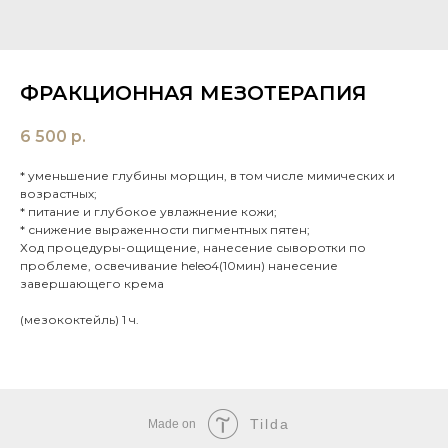
ФРАКЦИОННАЯ МЕЗОТЕРАПИЯ
6 500
р.
* уменьшение глубины морщин, в том числе мимических и
возрастных;
* питание и глубокое увлажнение кожи;
* снижение выраженности пигментных пятен;
Ход процедуры-ощищение, нанесение сыворотки по
проблеме, освечивание heleo4(10мин) нанесение
завершающего крема
(мезококтейль) 1 ч.
Tilda
Made on