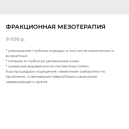
ФРАКЦИОННАЯ МЕЗОТЕРАПИЯ
9 000
р.
* уменьшение глубины морщин, в том числе мимических и
возрастных;
* питание и глубокое увлажнение кожи;
* снижение выраженности пигментных пятен;
Ход процедуры-ощищение, нанесение сыворотки по
проблеме, освечивание heleo4(10мин) нанесение
завершающего крема