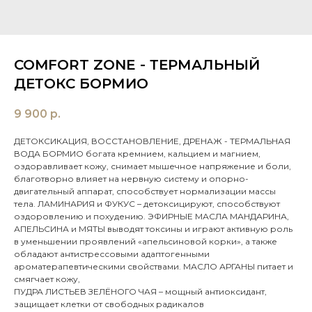
COMFORT ZONE - ТЕРМАЛЬНЫЙ
ДЕТОКС БОРМИО
9 900
р.
ДЕТОКСИКАЦИЯ, ВОССТАНОВЛЕНИЕ, ДРЕНАЖ - ТЕРМАЛЬНАЯ
ВОДА БОРМИО богата кремнием, кальцием и магнием,
оздоравливает кожу, снимает мышечное напряжение и боли,
благотворно влияет на нервную систему и опорно-
двигательный аппарат, способствует нормализации массы
тела. ЛАМИНАРИЯ и ФУКУС – детоксицируют, способствуют
оздоровлению и похудению. ЭФИРНЫЕ МАСЛА МАНДАРИНА,
АПЕЛЬСИНА и МЯТЫ выводят токсины и играют активную роль
в уменьшении проявлений «апельсиновой корки», а также
обладают антистрессовыми адаптогенными
ароматерапевтическими свойствами. МАСЛО АРГАНЫ питает и
смягчает кожу,
ПУДРА ЛИСТЬЕВ ЗЕЛЁНОГО ЧАЯ – мощный антиоксидант,
защищает клетки от свободных радикалов