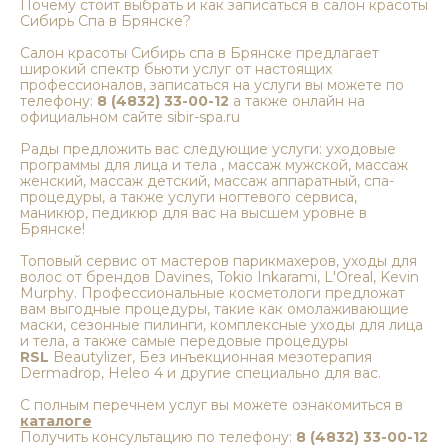
Почему стоит выбрать и как записаться в салон красоты
Сибирь Спа в Брянске?
Салон красоты Сибирь спа в Брянске предлагает
широкий спектр бьюти услуг от настоящих
профессионалов, записаться на услуги вы можете по
телефону:
8 (4832) 33-00-12
а также онлайн на
официальном сайте sibir-spa.ru
Рады предложить вас следующие услуги: уходовые
программы для лица и тела , массаж мужской, массаж
женский, массаж детский, массаж аппаратный, спа-
процедуры, а также услуги ногтевого сервиса,
маникюр, педикюр для вас на высшем уровне в
Брянске!
Топовый сервис от мастеров парикмахеров, уходы для
волос от брендов Davines, Tokio Inkarami, L'Oreal, Kevin
Murphy. Профессиональные косметологи предложат
вам выгодные процедуры, такие как омолаживающие
маски, сезонные пилинги, комплексные уходы для лица
и тела, а также самые передовые процедуры
RSL
Beautylizer, Без инъекционная мезотерапия
Dermadrop, Heleo 4 и другие специально для вас.
С полным перечнем услуг вы можете ознакомиться в
каталоге
Получить консультацию по телефону:
8 (4832) 33-00-12