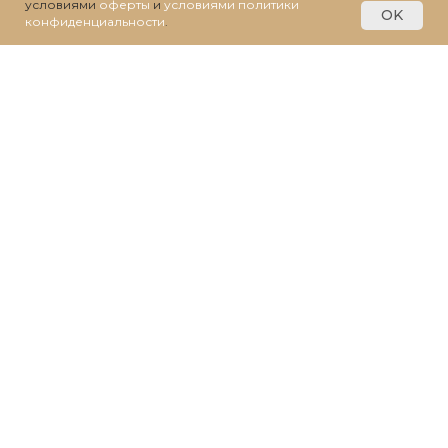
условиями
оферты
и
условиями политики
OK
конфиденциальности
.