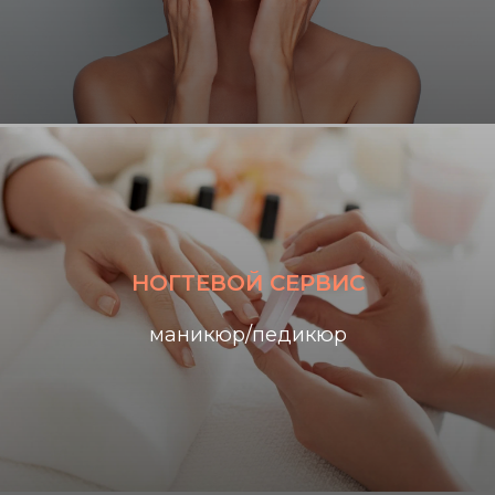
НОГТЕВОЙ СЕРВИС
маникюр/педикюр