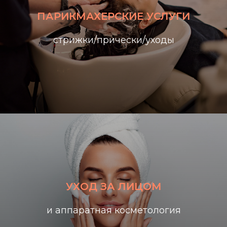
ПАРИКМАХЕРСКИЕ УСЛУГИ
стрижки/прически/уходы
УХОД ЗА ЛИЦОМ
и аппаратная косметология