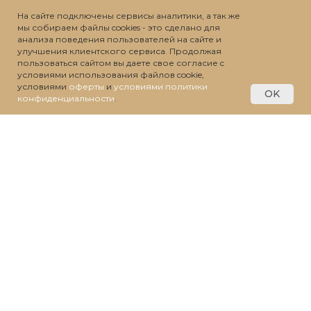
На сайте подключены сервисы аналитики, а так же
мы собираем файлы cookies - это сделано для
анализа поведения пользователей на сайте и
улучшения клиентского сервиса. Продолжая
пользоваться сайтом вы даете свое согласие c
условиями использования файлов cookie,
условиями
оферты
и
условиями политики
OK
конфиденциальности
.