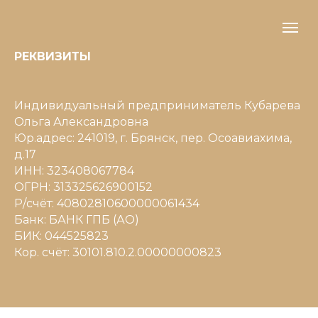
РЕКВИЗИТЫ
Индивидуальный предприниматель Кубарева
Ольга Александровна
Юр.адрес: 241019, г. Брянск, пер. Осоавиахима,
д.17
ИНН: 323408067784
ОГРН: 313325626900152
Р/счёт: 40802810600000061434
Банк: БАНК ГПБ (АО)
БИК: 044525823
Кор. счёт: 30101.810.2.00000000823